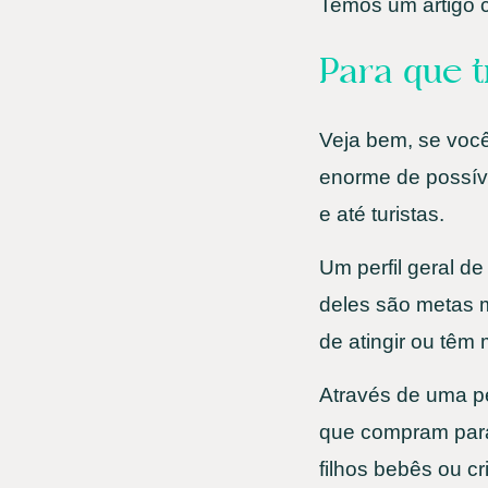
Temos um artigo 
Para que 
Veja bem, se você
enorme de possíve
e até turistas.
Um perfil geral d
deles são metas m
de atingir ou têm 
Através de uma p
que compram para
filhos bebês ou c