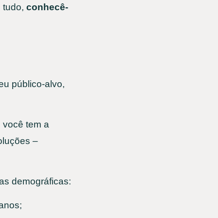
e tudo,
conhecê-
eu público-alvo,
 você tem a
oluções –
cas demográficas:
anos;