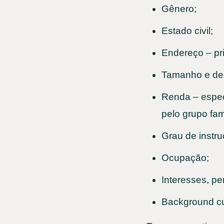
Gênero;
Estado civil;
Endereço – pr
Tamanho e des
Renda – especi
pelo grupo fami
Grau de instru
Ocupação;
Interesses, pe
Background cul