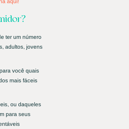
na aqui!
midor?
de ter um número
s, adultos, jovens
 para você quais
dos mais fáceis
eis, ou daqueles
am para seus
entáveis